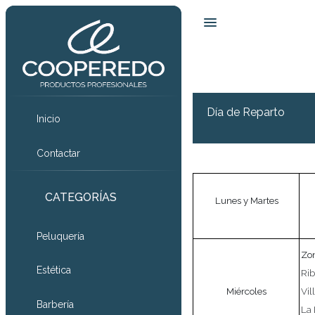
Día de Reparto
Inicio
Contactar
CATEGORÍAS
Lunes y Martes
Peluquería
Zo
Estética
Rib
Miércoles
Vil
Barbería
La 