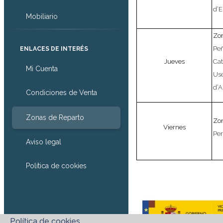
d’
Mobiliario
Zon
Peñ
ENLACES DE INTERÉS
Jueves
Cat
Mi Cuenta
Use
d’A
Condiciones de Venta
Zonas de Reparto
Zo
Viernes
Per
Aviso legal
Política de cookies
Política de cookies