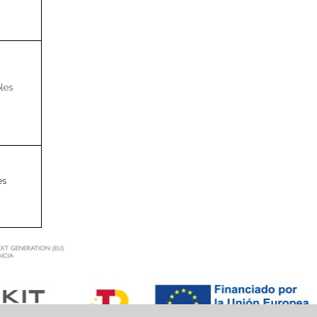
les
es