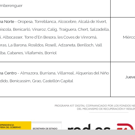
Emberenguer
a Norte
- Oropesa, Torreblanca, Alcocebre, Alcalá de Xivert,
iscola, Benicarló, Vinaroz, Calig, Traiguera, Chert, Salzadella,
í, Albocasser, Torre d’En Besora, les Coves de Vinromá,
Miérco
ras, La Barona, Rosildos, Rosell, Adzaneta, Benlloch, Vall
lba, Cabanes, Vilafamés, Borriol
na Centro
- Almazora, Burriana, Villarreal, Alquerías del Niño
Juev
dido, Benicassim, Grao, Castellón Capital