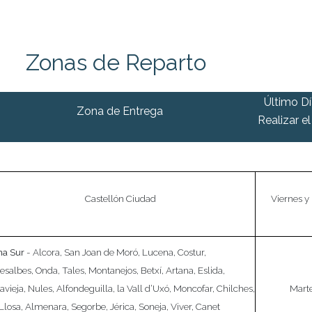
Zonas de Reparto
Último Dí
Zona de Entrega
Realizar e
Castellón Ciudad
Viernes y
na Sur
- Alcora, San Joan de Moró, Lucena, Costur,
esalbes, Onda, Tales, Montanejos, Betxí, Artana, Eslida,
lavieja, Nules, Alfondeguilla, la Vall d’Uxó, Moncofar, Chilches,
Mart
Llosa, Almenara, Segorbe, Jérica, Soneja, Viver, Canet