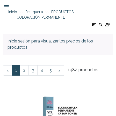
Inicio
Peluquería
PRODUCTOS
COLORACIÓN PERMANENTE
sort
search
person_cancel
Inicie sesión para visualizar los precios de los
productos
1482
productos
«
1
2
3
4
5
»