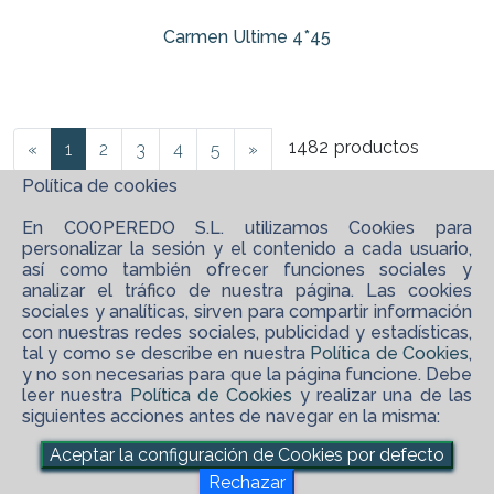
Carmen Ultime 4*45
1482
productos
«
1
2
3
4
5
»
Política de cookies
En COOPEREDO S.L. utilizamos Cookies para
personalizar la sesión y el contenido a cada usuario,
así como también ofrecer funciones sociales y
analizar el tráfico de nuestra página. Las cookies
sociales y analíticas, sirven para compartir información
con nuestras redes sociales, publicidad y estadísticas,
tal y como se describe en nuestra
Política de Cookies
,
y no son necesarias para que la página funcione. Debe
leer nuestra
Política de Cookies
y realizar una de las
siguientes acciones antes de navegar en la misma:
©
2026 COOPEREDO S.L.
Aceptar la configuración de Cookies por defecto
maps_ugc
Software XgestEvo
Rechazar