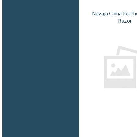
Navaja China Feathe
Razor