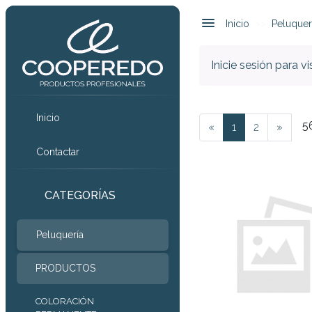
Inicio
Peluquer
Inicie sesión para v
Inicio
5
«
1
2
»
Contactar
CATEGORÍAS
Peluquería
PRODUCTOS
COLORACIÓN