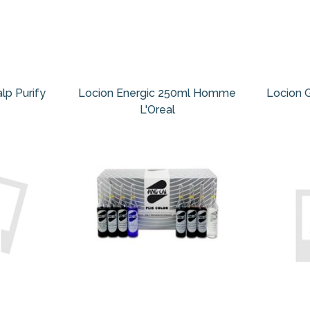
lp Purify
Locion Energic 250ml Homme
Locion 
L'Oreal