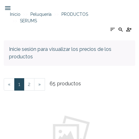
Inicio
Peluquería
PRODUCTOS
SERUMS
sort
search
person_cancel
Inicie sesión para visualizar los precios de los
productos
65
productos
«
1
2
»