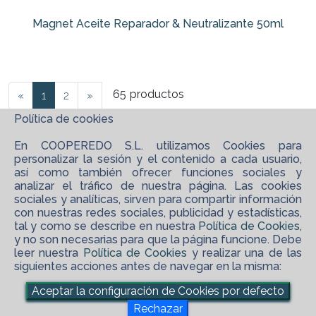
Magnet Aceite Reparador & Neutralizante 50ml
65
productos
«
1
2
»
Política de cookies
En COOPEREDO S.L. utilizamos Cookies para
personalizar la sesión y el contenido a cada usuario,
así como también ofrecer funciones sociales y
analizar el tráfico de nuestra página. Las cookies
sociales y analíticas, sirven para compartir información
con nuestras redes sociales, publicidad y estadísticas,
tal y como se describe en nuestra
Política de Cookies
,
y no son necesarias para que la página funcione. Debe
leer nuestra
Política de Cookies
y realizar una de las
siguientes acciones antes de navegar en la misma:
©
2026 COOPEREDO S.L.
Aceptar la configuración de Cookies por defecto
maps_ugc
Software XgestEvo
Rechazar