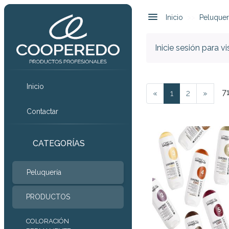
Inicio
Peluquer
Inicie sesión para v
Inicio
7
«
1
2
»
Contactar
CATEGORÍAS
Peluquería
PRODUCTOS
COLORACIÓN