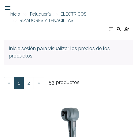
Inicio
Peluquería
ELÉCTRICOS
RIZADORES Y TENACILLAS
sort
search
person_cancel
Inicie sesión para visualizar los precios de los
productos
53
productos
«
1
2
»