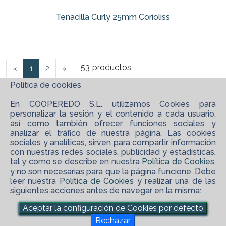
Tenacilla Curly 25mm Corioliss
53
productos
«
1
2
»
Política de cookies
En COOPEREDO S.L. utilizamos Cookies para
personalizar la sesión y el contenido a cada usuario,
así como también ofrecer funciones sociales y
analizar el tráfico de nuestra página. Las cookies
sociales y analíticas, sirven para compartir información
con nuestras redes sociales, publicidad y estadísticas,
tal y como se describe en nuestra
Política de Cookies
,
y no son necesarias para que la página funcione. Debe
leer nuestra
Política de Cookies
y realizar una de las
siguientes acciones antes de navegar en la misma:
©
2026 COOPEREDO S.L.
Aceptar la configuración de Cookies por defecto
maps_ugc
Software XgestEvo
Rechazar