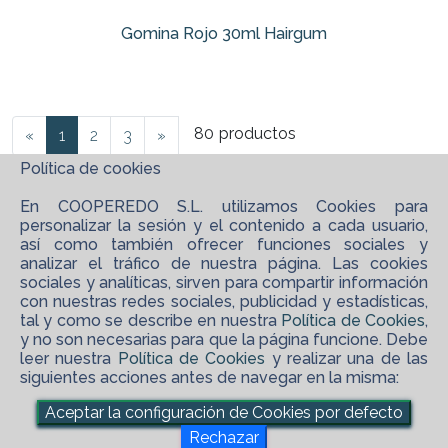
Gomina Rojo 30ml Hairgum
80
productos
«
1
2
3
»
Política de cookies
En COOPEREDO S.L. utilizamos Cookies para
personalizar la sesión y el contenido a cada usuario,
así como también ofrecer funciones sociales y
analizar el tráfico de nuestra página. Las cookies
sociales y analíticas, sirven para compartir información
con nuestras redes sociales, publicidad y estadísticas,
tal y como se describe en nuestra
Política de Cookies
,
y no son necesarias para que la página funcione. Debe
leer nuestra
Política de Cookies
y realizar una de las
siguientes acciones antes de navegar en la misma:
©
2026 COOPEREDO S.L.
Aceptar la configuración de Cookies por defecto
maps_ugc
Software XgestEvo
Rechazar