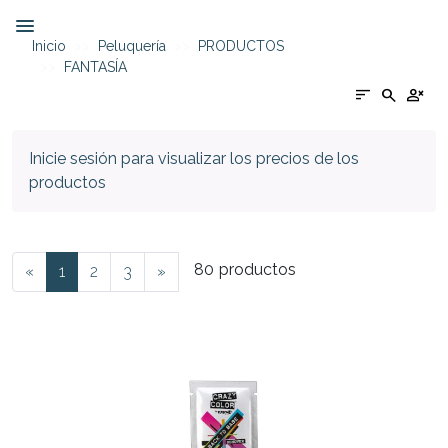
Inicio
Peluquería
PRODUCTOS
FANTASÍA
sort
search
person_cancel
Inicie sesión para visualizar los precios de los
productos
80
productos
«
1
2
3
»