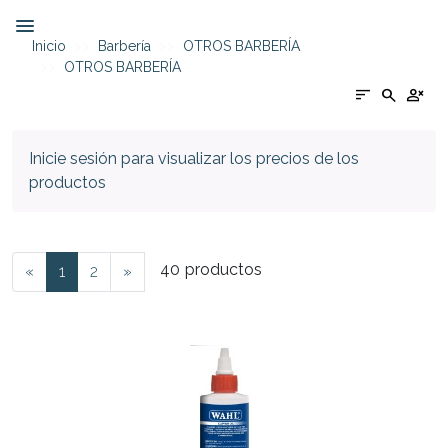
Inicio
Barbería
OTROS BARBERÍA
OTROS BARBERÍA
sort
search
person_cancel
Inicie sesión para visualizar los precios de los
productos
40
productos
«
1
2
»