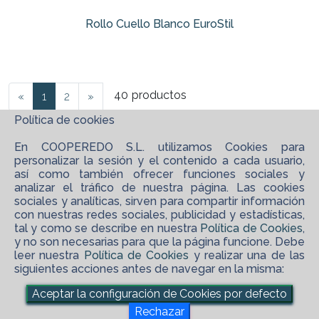
Rollo Cuello Blanco EuroStil
40
productos
«
1
2
»
Política de cookies
En COOPEREDO S.L. utilizamos Cookies para
personalizar la sesión y el contenido a cada usuario,
así como también ofrecer funciones sociales y
analizar el tráfico de nuestra página. Las cookies
sociales y analíticas, sirven para compartir información
con nuestras redes sociales, publicidad y estadísticas,
tal y como se describe en nuestra
Política de Cookies
,
y no son necesarias para que la página funcione. Debe
leer nuestra
Política de Cookies
y realizar una de las
siguientes acciones antes de navegar en la misma:
©
2026 COOPEREDO S.L.
Aceptar la configuración de Cookies por defecto
maps_ugc
Software XgestEvo
Rechazar