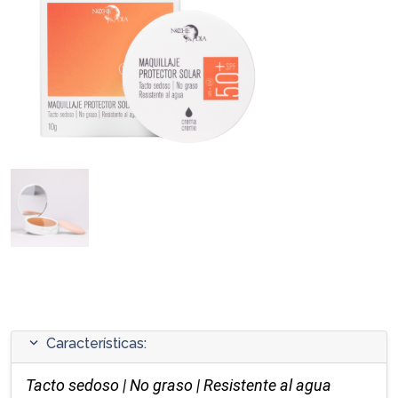
expand_more
Características:
Tacto sedoso | No graso | Resistente al agua