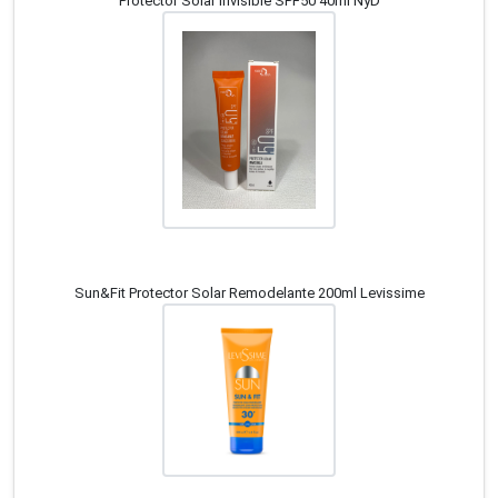
Protector Solar Invisible SPF50 40ml NyD
Sun&Fit Protector Solar Remodelante 200ml Levissime