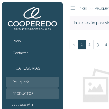
Inicio
Peluquer
Inicie sesión para v
Inicio
«
1
2
3
4
Contactar
CATEGORÍAS
Peluquería
PRODUCTOS
COLORACIÓN