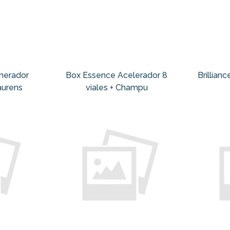
nerador
Box Essence Acelerador 8
Brillian
aurens
viales + Champu