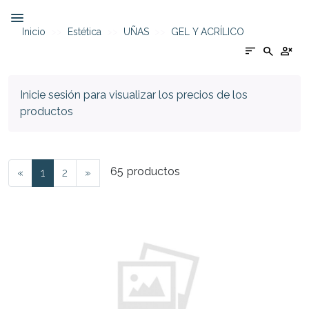
Inicio
Estética
UÑAS
GEL Y ACRÍLICO
sort
search
person_cancel
Inicie sesión para visualizar los precios de los
productos
65
productos
«
1
2
»