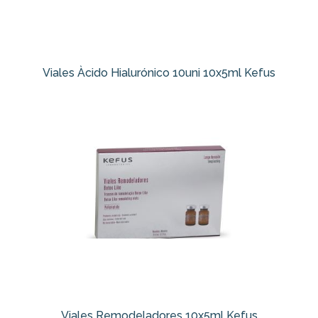
Viales Àcido Hialurónico 10uni 10x5ml Kefus
Viales Remodeladores 10x5ml Kefus