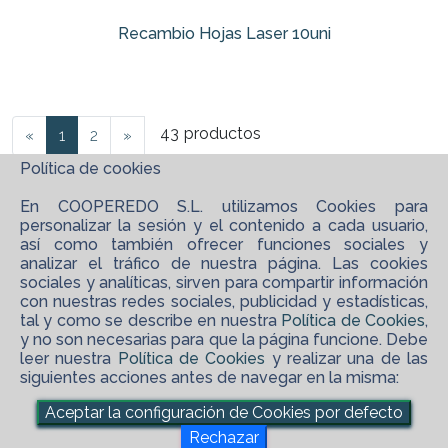
Recambio Hojas Laser 10uni
43
productos
«
1
2
»
Política de cookies
En COOPEREDO S.L. utilizamos Cookies para
personalizar la sesión y el contenido a cada usuario,
así como también ofrecer funciones sociales y
analizar el tráfico de nuestra página. Las cookies
sociales y analíticas, sirven para compartir información
con nuestras redes sociales, publicidad y estadísticas,
tal y como se describe en nuestra
Política de Cookies
,
y no son necesarias para que la página funcione. Debe
leer nuestra
Política de Cookies
y realizar una de las
siguientes acciones antes de navegar en la misma:
©
2026 COOPEREDO S.L.
Aceptar la configuración de Cookies por defecto
maps_ugc
Software XgestEvo
Rechazar