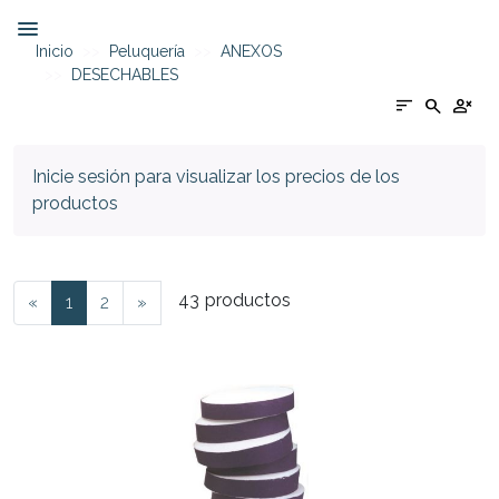
Inicio
Peluquería
ANEXOS
DESECHABLES
sort
search
person_cancel
Inicie sesión para visualizar los precios de los
productos
43
productos
«
1
2
»