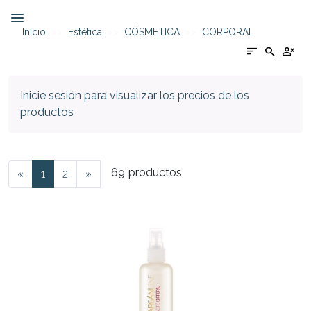
Inicio
Estética
CÓSMETICA
CORPORAL
sort
search
person_cancel
Inicie sesión para visualizar los precios de los
productos
69
productos
«
1
2
»