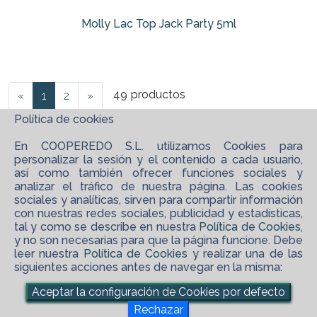
Molly Lac Top Jack Party 5ml
49
productos
«
1
2
»
Política de cookies
En COOPEREDO S.L. utilizamos Cookies para
personalizar la sesión y el contenido a cada usuario,
así como también ofrecer funciones sociales y
analizar el tráfico de nuestra página. Las cookies
sociales y analíticas, sirven para compartir información
con nuestras redes sociales, publicidad y estadísticas,
tal y como se describe en nuestra
Política de Cookies
,
y no son necesarias para que la página funcione. Debe
leer nuestra
Política de Cookies
y realizar una de las
siguientes acciones antes de navegar en la misma:
©
2026 COOPEREDO S.L.
Aceptar la configuración de Cookies por defecto
maps_ugc
Software XgestEvo
Rechazar