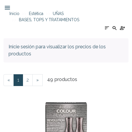
Inicio
Estética
UÑAS
BASES, TOPS Y TRATAMIENTOS
sort
search
person_cancel
Inicie sesión para visualizar los precios de los
productos
49
productos
«
1
2
»