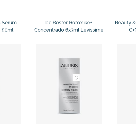
m Serum
be.Boster Botoxlike+
Beauty &
0 50ml
Concentrado 6x3ml Levissime
C+