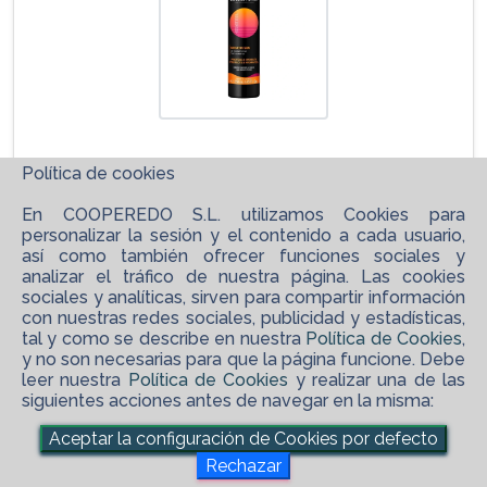
Política de cookies
En COOPEREDO S.L. utilizamos Cookies para
personalizar la sesión y el contenido a cada usuario,
así como también ofrecer funciones sociales y
analizar el tráfico de nuestra página. Las cookies
sociales y analíticas, sirven para compartir información
con nuestras redes sociales, publicidad y estadísticas,
tal y como se describe en nuestra
Política de Cookies
,
y no son necesarias para que la página funcione. Debe
leer nuestra
Política de Cookies
y realizar una de las
siguientes acciones antes de navegar en la misma:
©
2026 COOPEREDO S.L.
Aceptar la configuración de Cookies por defecto
maps_ugc
Software XgestEvo
Rechazar